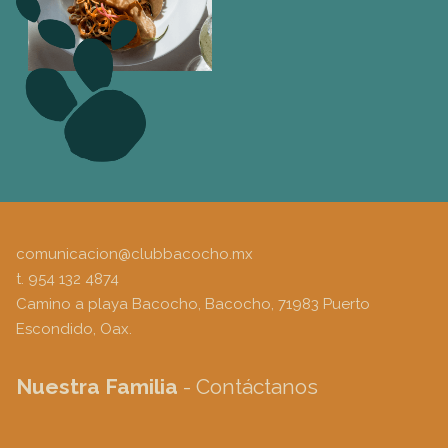
comunicacion@clubbacocho.mx
t.
954 132 4874
Camino a playa Bacocho, Bacocho, 71983 Puerto
Escondido, Oax.
Nuestra Familia
- Contáctanos